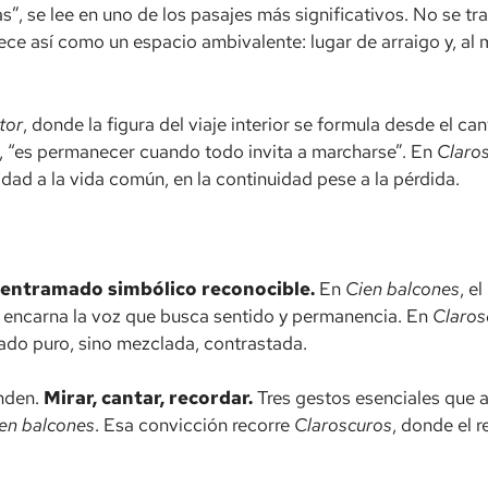
”, se lee en uno de los pasajes más significativos. No se trat
ece así como un espacio ambivalente: lugar de arraigo y, al 
tor
, donde la figura del viaje interior se formula desde el can
xto, “es permanecer cuando todo invita a marcharse”. En
Claro
idad a la vida común, en la continuidad pese a la pérdida.
 entramado simbólico reconocible.
En
Cien balcones
, e
o encarna la voz que busca sentido y permanencia. En
Claros
tado puro, sino mezclada, contrastada.
nden.
Mirar, cantar, recordar.
Tres gestos esenciales que a
en balcones
. Esa convicción recorre
Claroscuros
, donde el 