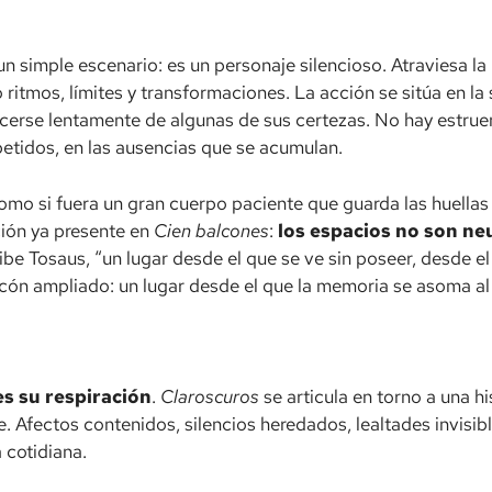
un simple escenario: es un personaje silencioso. Atraviesa l
ritmos, límites y transformaciones. La acción se sitúa en la
erse lentamente de algunas de sus certezas. No hay estruen
repetidos, en las ausencias que se acumulan.
Como si fuera un gran cuerpo paciente que guarda las huellas
ción ya presente en
Cien balcones
:
los espacios no son ne
ibe Tosaus, “un lugar desde el que se ve sin poseer, desde el 
cón ampliado: un lugar desde el que la memoria se asoma al
 es su respiración
.
Claroscuros
se articula en torno a una hi
e. Afectos contenidos, silencios heredados, lealtades invisi
 cotidiana.