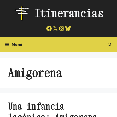
Saltar
Itinerancias
al
contenido
Facebook
X
Instagram
Bluesky
Menú
Amigorena
Una infancia