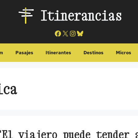
Itinerancias
Facebook
X
Instagram
Bluesky
m
Pasajes
Itinerantes
Destinos
Micros
ica
“El viajero puede tender 