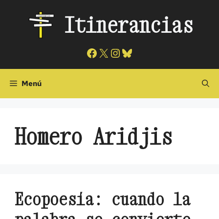
Saltar
Itinerancias
al
contenido
Facebook
X
Instagram
Bluesky
Menú
Homero Aridjis
Ecopoesía: cuando la