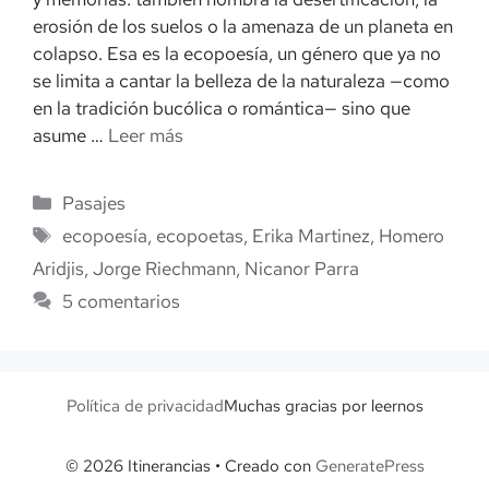
erosión de los suelos o la amenaza de un planeta en
colapso. Esa es la ecopoesía, un género que ya no
se limita a cantar la belleza de la naturaleza —como
en la tradición bucólica o romántica— sino que
asume …
Leer más
Categorías
Pasajes
Etiquetas
ecopoesía
,
ecopoetas
,
Erika Martinez
,
Homero
Aridjis
,
Jorge Riechmann
,
Nicanor Parra
5 comentarios
Política de privacidad
Muchas gracias por leernos
© 2026 Itinerancias
• Creado con
GeneratePress