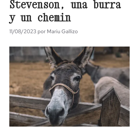
Stevenson, una burra
y un chemin
11/08/2023
por
Mariu Gallizo