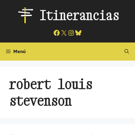
Saltar
Itinerancias
al
contenido
Facebook
X
Instagram
Bluesky
Menú
robert louis
stevenson