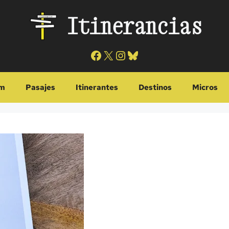
Itinerancias
Facebook
X
Instagram
Bluesky
m
Pasajes
Itinerantes
Destinos
Micros