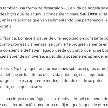
es también una forma de desarraigo—, La vida de Ángela se a
des hitos que de acumulaciones silenciosas.
Sol Otto
evita
n, en las relaciones que van sedimentando una pertenencia, e
grafía.
 lo fabrica. Lo hace a través de una negociación constante c
ta como promesa y amenaza, se convierte progresivamente en
una conciencia de haber llegado desde otro sitio que no se b
gela aprende a moverse, a decidir, a sostenerse; aprende, en 
ecisivo. No hay aquí transformaciones súbitas ni giros dramá
e detiene en los ritmos de la vida ordinaria, en la repetició
embargo, es en esa aparente modestia donde reside su potenci
siste, en lo que no se ve.
 a una lógica cronológica, sino afectiva. Ángela recuerda de
a interpretación, una forma de fijar aquello que, de otro mo