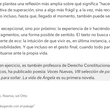
ue plantea una reflexión más amplia sobre qué significa “hac
tiva de superación, sino a algo más frágil y, a la vez, más re
 incluso, hasta que, llegado el momento, también puede ser 
xcepcional, sino por próximo: la experiencia de ir haciéndos
 fragmentos, una forma posible de sentido. El texto no busca 
erte de eco: la intuición de que vivir es, en última instancia,
osibilidades. Y que incluso en el gesto final, cuando todo 
tuarse ante la propia vida.
n ejercicio, es también profesora de Derecho Constitucion
cos, ha publicado poesía:
Voces Nuevas, VIII selección de po
 para soñar
.
La vida de Ángela
es su primera novela.
n
,
Rasmia
,
sol Otto
logando con el paisaje”