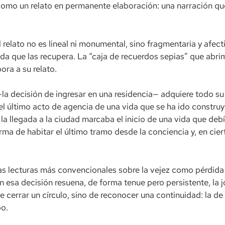
omo un relato en permanente elaboración: una narración que 
 relato no es lineal ni monumental, sino fragmentaria y afec
rada que las recupera. La “caja de recuerdos sepias” que abr
ora a su relato.
la decisión de ingresar en una residencia— adquiere todo su
l último acto de agencia de una vida que se ha ido constru
la llegada a la ciudad marcaba el inicio de una vida que debí
orma de habitar el último tramo desde la conciencia y, en ci
las lecturas más convencionales sobre la vejez como pérdida 
en esa decisión resuena, de forma tenue pero persistente, la 
 cerrar un círculo, sino de reconocer una continuidad: la de
po.