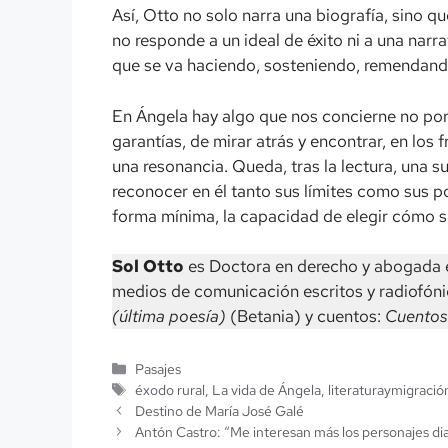
Así, Otto no solo narra una biografía, sino q
no responde a un ideal de éxito ni a una narra
que se va haciendo, sosteniendo, remendando
En Ángela hay algo que nos concierne no por e
garantías, de mirar atrás y encontrar, en los
una resonancia. Queda, tras la lectura, una su
reconocer en él tanto sus límites como sus p
forma mínima, la capacidad de elegir cómo si
Sol Otto
es Doctora en derecho y abogada e
medios de comunicación escritos y radiofóni
(última poesía)
(Betania) y cuentos:
Cuentos
Categorías
Pasajes
Etiquetas
éxodo rural
,
La vida de Ángela
,
literaturaymigració
Destino de María José Galé
Antón Castro: “Me interesan más los personajes dia