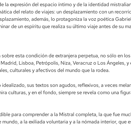
e la expresión del espacio íntimo y de la identidad mistralian
ica del relato de viajes: un desplazamiento con un recorrido
 desplazamiento, además, lo protagoniza la voz poética Gabri
nar de un espíritu que realiza su último viaje antes de su ma
na sobre esta condición de extranjera perpetua, no sólo en lo
e Madrid, Lisboa, Petrópolis, Niza, Veracruz o Los Ángeles, 
ales, culturales y afectivos del mundo que la rodea.
 idealizado, sus textos son agudos, reflexivos, a veces mela
 admira culturas, y en el fondo, siempre se revela como una fi
ndible para comprender a la Mistral completa, la que fue mu
de mundo, a la exiliada voluntaria y a la nómada interior, qu