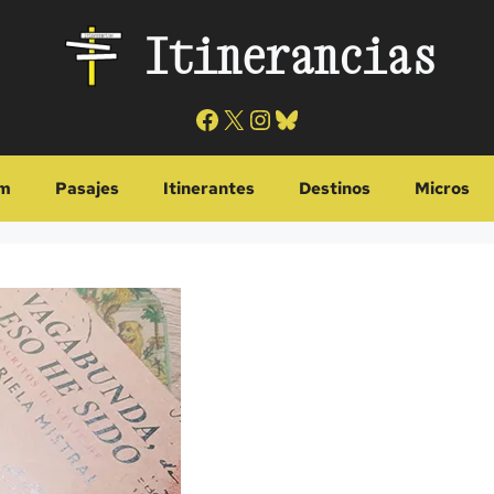
Itinerancias
Facebook
X
Instagram
Bluesky
m
Pasajes
Itinerantes
Destinos
Micros