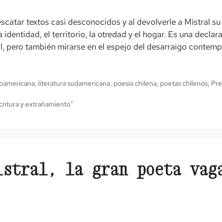
scatar textos casi desconocidos y al devolverle a Mistral su 
a identidad, el territorio, la otredad y el hogar. Es una decla
ral, pero también mirarse en el espejo del desarraigo contem
inoamericana
,
literatura sudamericana
,
poesía chilena
,
poetas chilenos
,
Pre
scritura y extrañamiento”
istral, la gran poeta vag