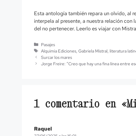
Esta antología también repara un olvido, al re
interpela al presente, a nuestra relación con l
del no pertenecer. Leerlo es viajar con Mist
Categorías
Pasajes
Etiquetas
Alquimia Ediciones
,
Gabriela Mistral
,
literatura lat
Surcar los mares
Jorge Freire: “Creo que hay una fina línea entre e
1 comentario en «M
Raquel
27/06/2025 a las 16:01