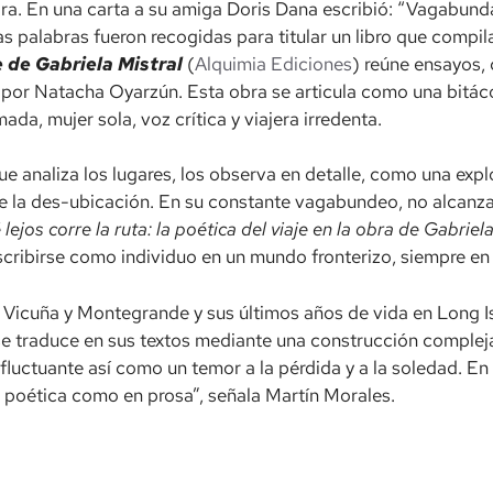
ra. En una carta a su amiga Doris Dana escribió: “Vagabunda
 palabras fueron recogidas para titular un libro que compila 
e de Gabriela Mistral
(
Alquimia Ediciones
) reúne ensayos, 
or Natacha Oyarzún. Esta obra se articula como una bitáco
a, mujer sola, voz crítica y viajera irredenta.
 analiza los lugares, los observa en detalle, como una expl
e la des-ubicación. En su constante vagabundeo, no alcanza 
lejos corre la ruta: la poética del viaje en la obra de Gabriela
nscribirse como individuo en un mundo fronterizo, siempre e
 Vicuña y Montegrande y sus últimos años de vida en Long Is
e traduce en sus textos mediante una construcción compleja
luctuante así como un temor a la pérdida y a la soledad. En 
to poética como en prosa”, señala Martín Morales.