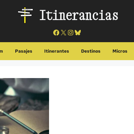
Itinerancias
Facebook
X
Instagram
Bluesky
m
Pasajes
Itinerantes
Destinos
Micros