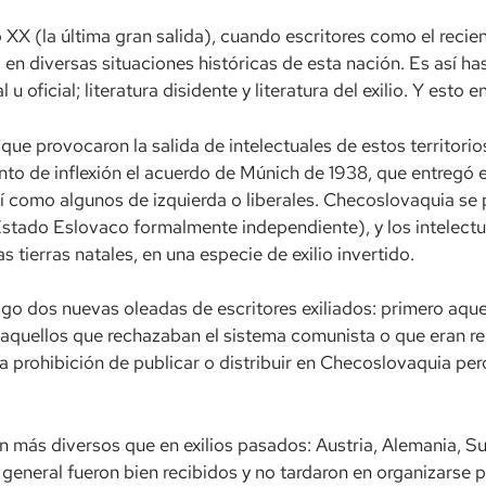
lo XX (la última gran salida), cuando escritores como el rec
 en diversas situaciones históricas de esta nación. Es así hast
l u oficial; literatura disidente y literatura del exilio. Y esto
 que provocaron la salida de intelectuales de estos territor
o de inflexión el acuerdo de Múnich de 1938, que entregó e
así como algunos de izquierda o liberales. Checoslovaquia se
Estado Eslovaco formalmente independiente), y los intelect
s tierras natales, en una especie de exilio invertido.
igo dos nuevas oleadas de escritores exiliados: primero aqu
 aquellos que rechazaban el sistema comunista o que eran rec
 la prohibición de publicar o distribuir en Checoslovaquia per
n más diversos que en exilios pasados: Austria, Alemania, Sui
general fueron bien recibidos y no tardaron en organizarse pa