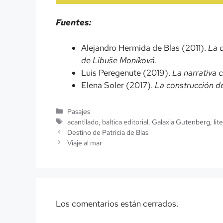
Fuentes:
Alejandro Hermida de Blas (2011).
La d
de Libuše Moníková
.
Luis Peregenute (2019).
La narrativa 
Elena Soler (2017).
La construcción de
Categorías
Pasajes
Etiquetas
acantilado
,
baltica editorial
,
Galaxia Gutenberg
,
lit
Destino de Patricia de Blas
Viaje al mar
Los comentarios están cerrados.