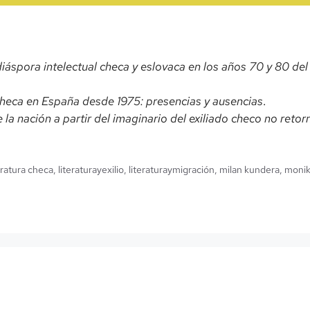
iáspora intelectual checa y eslovaca en los años 70 y 80 del si
checa en España desde 1975: presencias y ausencias
.
 la nación a partir del imaginario del exiliado checo no reto
eratura checa
,
literaturayexilio
,
literaturaymigración
,
milan kundera
,
monik