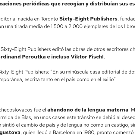
caciones periódicas que recogían y distribuían sus es
ditorial nacida en Toronto
Sixty-Eight Publishers
, funda
con una tirada media de 1.500 a 2.000 ejemplares de los libr
 Sixty-Eight Publishers editó las obras de otros escritores c
rdinand Peroutka e incluso Viktor Fischl
.
Sixty-Eight Publishers: “En su minúscula casa editorial de do
poránea, escrita tanto en el país como en el exilio”.
 checoslovacos fue el
abandono de la lengua materna
. 
mida de Blas, en unos casos este tránsito se debió al deseo d
 sintió el cambio de país y de lengua no como un castigo, 
gustova
, quien llegó a Barcelona en 1980, pronto comenzó a