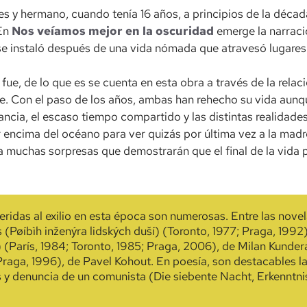
 y hermano, cuando tenía 16 años, a principios de la década 
 En
Nos veíamos mejor en la oscuridad
emerge la narració
se instaló después de una vida nómada que atravesó lugares
e fue, de lo que es se cuenta en esta obra a través de la rela
re. Con el paso de los años, ambas han rehecho su vida aunq
tancia, el escaso tiempo compartido y las distintas realidade
or encima del océano para ver quizás por última vez a la madr
vía muchas sorpresas que demostrarán que el final de la vid
eferidas al exilio en esta época son numerosas. Entre las no
(Pøíbìh inženýra lidských duší) (Toronto, 1977; Praga, 1992)
 (París, 1984; Toronto, 1985; Praga, 2006), de Milan Kundera;
raga, 1996), de Pavel Kohout. En poesía, son destacables las
 y denuncia de un comunista (Die siebente Nacht, Erkenntni