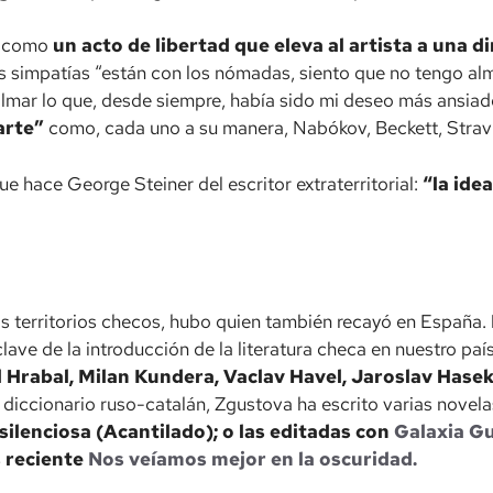
ca como
un acto de libertad que eleva al artista a una 
sus simpatías “están con los nómadas, siento que no tengo 
olmar lo que, desde siempre, había sido mi deseo más ansiado
arte”
como, cada uno a su manera, Nabókov, Beckett, Stra
e hace George Steiner del escritor extraterritorial:
“la ide
los territorios checos, hubo quien también recayó en España.
 clave de la introducción de la literatura checa en nuestro pa
 Hrabal, Milan Kundera, Vaclav Havel, Jaroslav Hase
n diccionario ruso-catalán, Zgustova ha escrito varias nove
 silenciosa (Acantilado); o las editadas con
Galaxia G
s reciente
Nos veíamos mejor en la oscuridad.