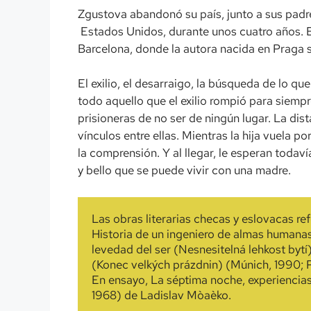
Zgustova abandonó su país, junto a sus padres
Estados Unidos, durante unos cuatro años.
Barcelona, donde la autora nacida en Praga 
El exilio, el desarraigo, la búsqueda de lo qu
todo aquello que el exilio rompió para siemp
prisioneras de no ser de ningún lugar. La dis
vínculos entre ellas. Mientras la hija vuela p
la comprensión. Y al llegar, le esperan toda
y bello que se puede vivir con una madre.
Las obras literarias checas y eslovacas r
Historia de un ingeniero de almas humanas 
levedad del ser (Nesnesitelná lehkost bytí)
(Konec velkých prázdnin) (Múnich, 1990; P
En ensayo, La séptima noche, experiencias
1968) de Ladislav Mòaèko.