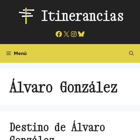
Saltar
Itinerancias
al
contenido
Facebook
X
Instagram
Bluesky
Menú
Álvaro González
Destino de Álvaro