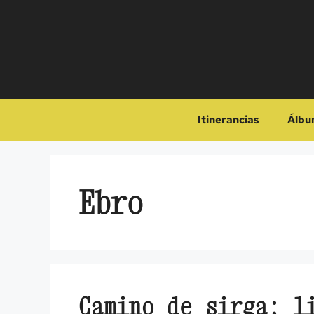
Saltar
al
contenido
Itinerancias
Álbu
Ebro
Camino de sirga: l