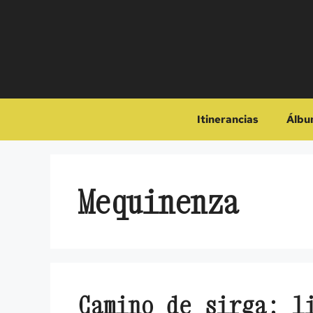
Saltar
al
contenido
Itinerancias
Álbu
Mequinenza
Camino de sirga: l