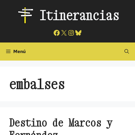
Saltar
Itinerancias
al
contenido
Facebook
X
Instagram
Bluesky
Menú
embalses
Destino de Marcos y