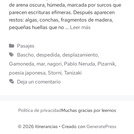
de arena oscura, húmeda, marcada por surcos que
parecen escrituras efímeras. Después aparecen
restos: algas, conchas, fragmentos de madera,
pequeñas huellas que no …
Leer más
Categorías
Pasajes
Etiquetas
Bascho
,
despedida
,
desplazamiento
,
Gamoneda
,
mar
,
nagori
,
Pablo Neruda
,
Pizarnik
,
poesía japonesa
,
Storni
,
Tanizaki
Deja un comentario
Política de privacidad
Muchas gracias por leernos
© 2026 Itinerancias
• Creado con
GeneratePress