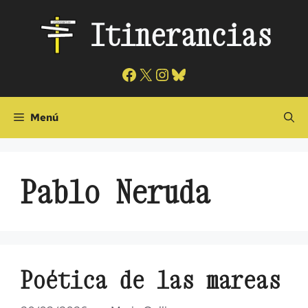
Saltar
Itinerancias
al
contenido
Facebook
X
Instagram
Bluesky
Menú
Pablo Neruda
Poética de las mareas