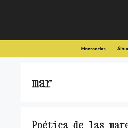
Saltar
al
contenido
Itinerancias
Álbu
mar
Poética de las mar