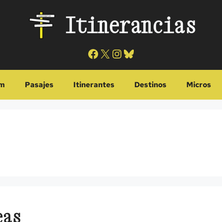
Itinerancias
Facebook
X
Instagram
Bluesky
m
Pasajes
Itinerantes
Destinos
Micros
eas