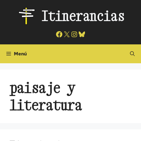
Saltar
Itinerancias
al
contenido
Facebook
X
Instagram
Bluesky
Menú
paisaje y
literatura