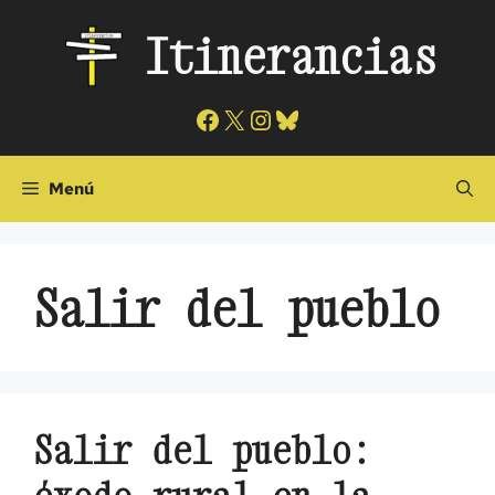
Saltar
Itinerancias
al
contenido
Facebook
X
Instagram
Bluesky
Menú
Salir del pueblo
Salir del pueblo: