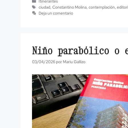
Categorías
Itinerantes
Etiquetas
ciudad
,
Constantino Molina
,
contemplación
,
editor
Deja un comentario
Niño parabólico o 
03/04/2026
por
Mariu Gallizo