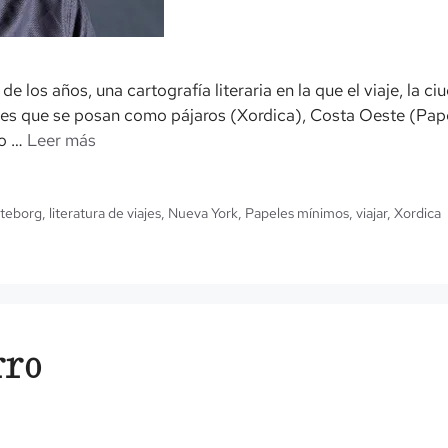
e los años, una cartografía literaria en la que el viaje, la c
des que se posan como pájaros (Xordica), Costa Oeste (Pape
co …
Leer más
teborg
,
literatura de viajes
,
Nueva York
,
Papeles mínimos
,
viajar
,
Xordica
rro