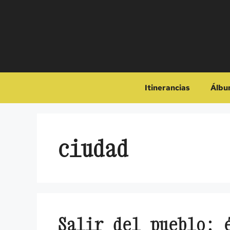
Saltar
al
contenido
Itinerancias
Álbu
ciudad
Salir del pueblo: 