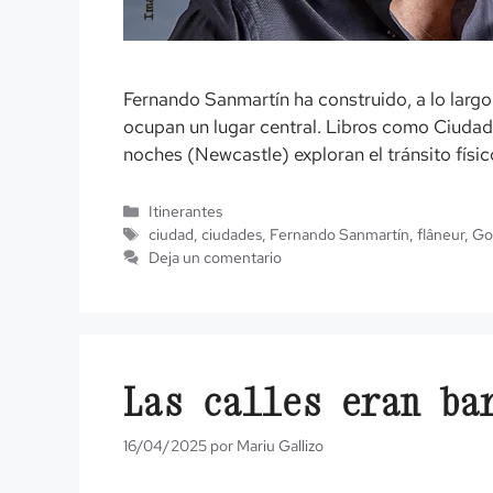
Fernando Sanmartín ha construido, a lo largo d
ocupan un lugar central. Libros como Ciuda
noches (Newcastle) exploran el tránsito físi
Categorías
Itinerantes
Etiquetas
ciudad
,
ciudades
,
Fernando Sanmartín
,
flâneur
,
Go
Deja un comentario
Las calles eran ba
16/04/2025
por
Mariu Gallizo