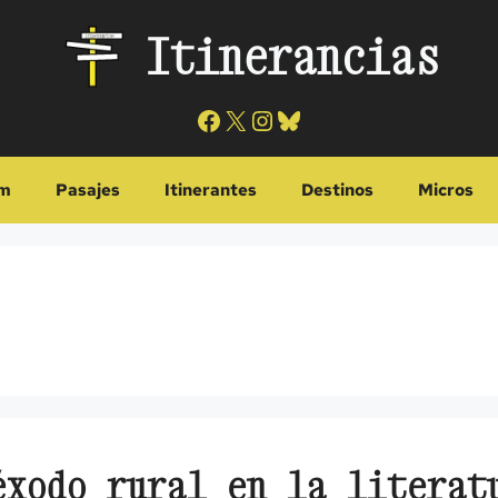
Itinerancias
Facebook
X
Instagram
Bluesky
m
Pasajes
Itinerantes
Destinos
Micros
éxodo rural en la literat