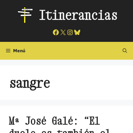
Saltar
Itinerancias
al
contenido
Facebook
X
Instagram
Bluesky
Menú
sangre
Mª José Galé: “El