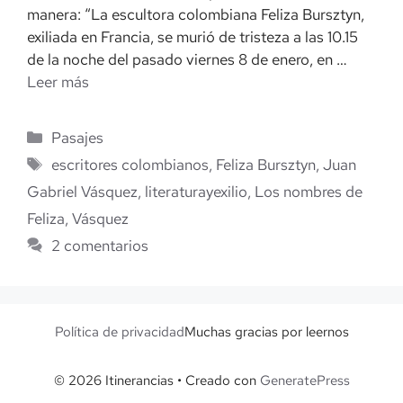
manera: “La escultora colombiana Feliza Bursztyn,
exiliada en Francia, se murió de tristeza a las 10.15
de la noche del pasado viernes 8 de enero, en …
Leer más
Categorías
Pasajes
Etiquetas
escritores colombianos
,
Feliza Bursztyn
,
Juan
Gabriel Vásquez
,
literaturayexilio
,
Los nombres de
Feliza
,
Vásquez
2 comentarios
Política de privacidad
Muchas gracias por leernos
© 2026 Itinerancias
• Creado con
GeneratePress