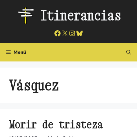
Saltar
Itinerancias
al
contenido
Facebook
X
Instagram
Bluesky
Menú
Vásquez
Morir de tristeza