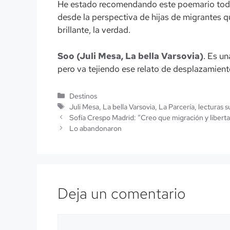
He estado recomendando este poemario todo 
desde la perspectiva de hijas de migrantes qu
brillante, la verdad.
Soo (Juli Mesa, La bella Varsovia)
. Es un
pero va tejiendo ese relato de desplazamiento
Categorías
Destinos
Etiquetas
Juli Mesa
,
La bella Varsovia
,
La Parcería
,
lecturas s
Sofía Crespo Madrid: “Creo que migración y libert
Lo abandonaron
Deja un comentario
Comentario