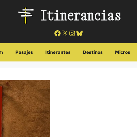
Itinerancias
Facebook
X
Instagram
Bluesky
m
Pasajes
Itinerantes
Destinos
Micros