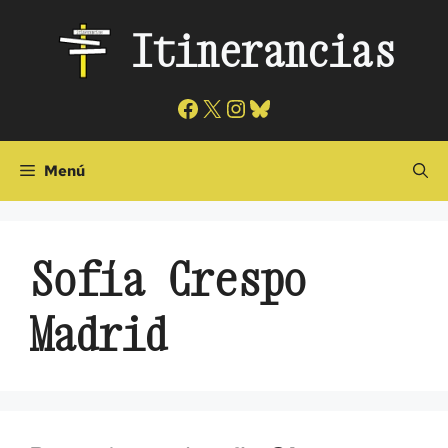
Saltar
Itinerancias
al
contenido
Facebook
X
Instagram
Bluesky
Menú
Sofía Crespo
Madrid