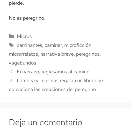
pierde.
No es peregrino.
Categorías
Micros
Etiquetas
caminantes
,
caminar
,
microficción
,
microrrelatos
,
narrativa breve
,
peregrinos
,
vagabundos
En verano, regresamos al camino
Lambea y Tejel nos regalan un libro que
colecciona las emociones del peregrino
Deja un comentario