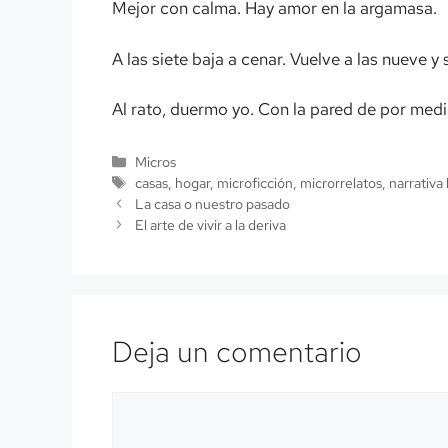
Mejor con calma. Hay amor en la argamasa.
A las siete baja a cenar. Vuelve a las nueve y
Al rato, duermo yo. Con la pared de por medio
Categorías
Micros
Etiquetas
casas
,
hogar
,
microficción
,
microrrelatos
,
narrativa
La casa o nuestro pasado
El arte de vivir a la deriva
Deja un comentario
Comentario