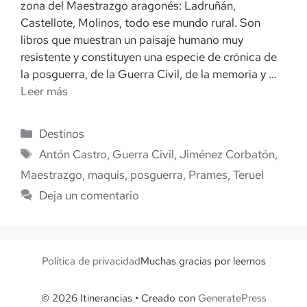
zona del Maestrazgo aragonés: Ladruñán,
Castellote, Molinos, todo ese mundo rural. Son
libros que muestran un paisaje humano muy
resistente y constituyen una especie de crónica de
la posguerra, de la Guerra Civil, de la memoria y …
Leer más
Categorías
Destinos
Etiquetas
Antón Castro
,
Guerra Civil
,
Jiménez Corbatón
,
Maestrazgo
,
maquis
,
posguerra
,
Prames
,
Teruel
Deja un comentario
Política de privacidad
Muchas gracias por leernos
© 2026 Itinerancias
• Creado con
GeneratePress