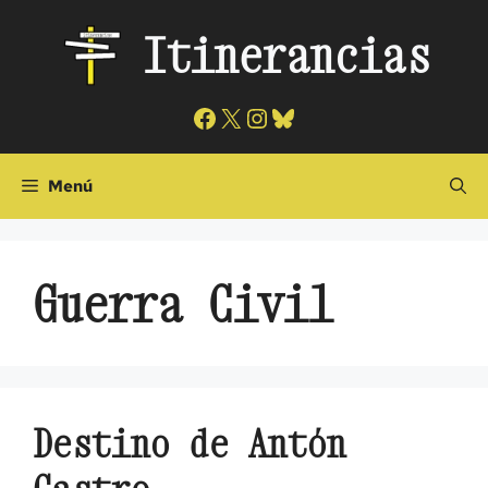
Saltar
Itinerancias
al
contenido
Facebook
X
Instagram
Bluesky
Menú
Guerra Civil
Destino de Antón