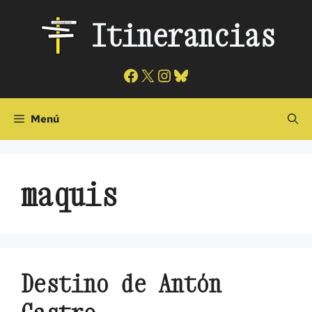
Saltar
Itinerancias
al
contenido
Facebook
X
Instagram
Bluesky
Menú
maquis
Destino de Antón