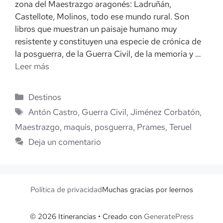
zona del Maestrazgo aragonés: Ladruñán,
Castellote, Molinos, todo ese mundo rural. Son
libros que muestran un paisaje humano muy
resistente y constituyen una especie de crónica de
la posguerra, de la Guerra Civil, de la memoria y …
Leer más
Categorías
Destinos
Etiquetas
Antón Castro
,
Guerra Civil
,
Jiménez Corbatón
,
Maestrazgo
,
maquis
,
posguerra
,
Prames
,
Teruel
Deja un comentario
Política de privacidad
Muchas gracias por leernos
© 2026 Itinerancias
• Creado con
GeneratePress