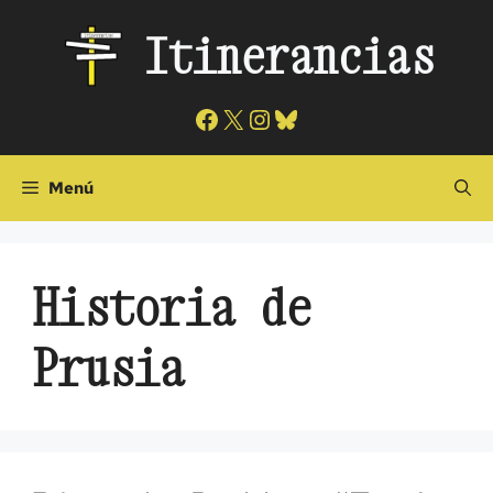
Saltar
Itinerancias
al
contenido
Facebook
X
Instagram
Bluesky
Menú
Historia de
Prusia