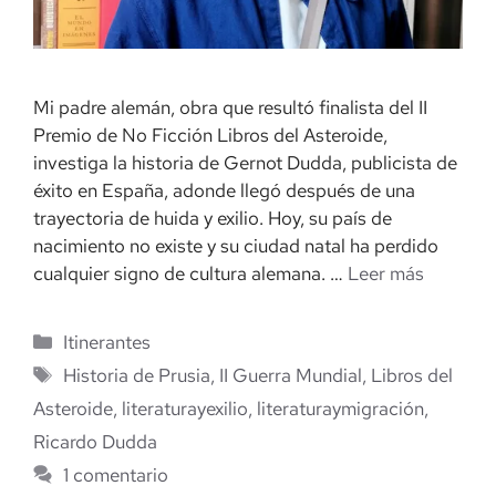
Mi padre alemán, obra que resultó finalista del II
Premio de No Ficción Libros del Asteroide,
investiga la historia de Gernot Dudda, publicista de
éxito en España, adonde llegó después de una
trayectoria de huida y exilio. Hoy, su país de
nacimiento no existe y su ciudad natal ha perdido
cualquier signo de cultura alemana. …
Leer más
Categorías
Itinerantes
Etiquetas
Historia de Prusia
,
II Guerra Mundial
,
Libros del
Asteroide
,
literaturayexilio
,
literaturaymigración
,
Ricardo Dudda
1 comentario