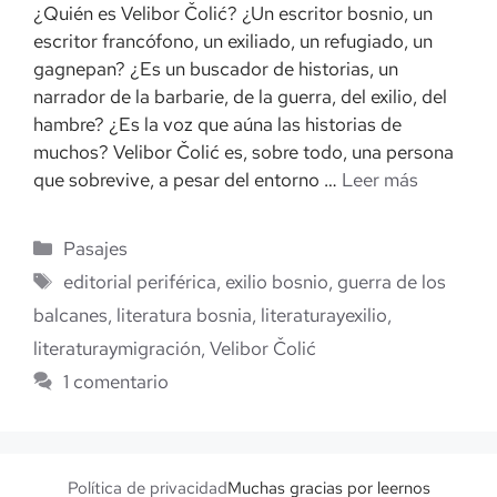
¿Quién es Velibor Čolić? ¿Un escritor bosnio, un
escritor francófono, un exiliado, un refugiado, un
gagnepan? ¿Es un buscador de historias, un
narrador de la barbarie, de la guerra, del exilio, del
hambre? ¿Es la voz que aúna las historias de
muchos? Velibor Čolić es, sobre todo, una persona
que sobrevive, a pesar del entorno …
Leer más
Categorías
Pasajes
Etiquetas
editorial periférica
,
exilio bosnio
,
guerra de los
balcanes
,
literatura bosnia
,
literaturayexilio
,
literaturaymigración
,
Velibor Čolić
1 comentario
Política de privacidad
Muchas gracias por leernos