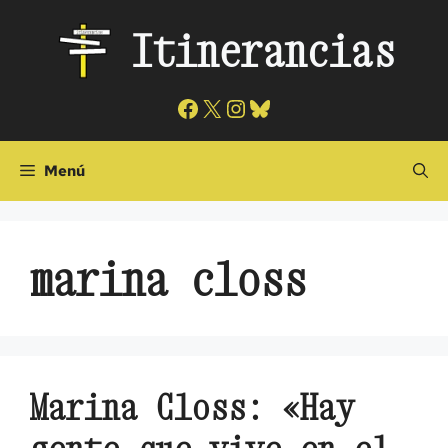
Saltar
Itinerancias
al
contenido
Facebook
X
Instagram
Bluesky
Menú
marina closs
Marina Closs: «Hay