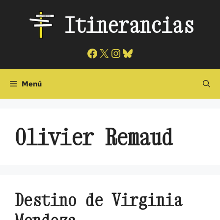
Saltar
Itinerancias
al
contenido
Facebook
X
Instagram
Bluesky
Menú
Olivier Remaud
Destino de Virginia