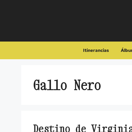
Saltar
al
contenido
Itinerancias
Álbu
Gallo Nero
Destino de Virgini