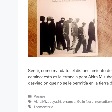
Sentir, como mandato, el distanciamiento de l
camino: esto es la errancia para Akira Mizuba
desviación que no se le permitía en la tierra
Categorías
Pasajes
Etiquetas
Akira Mizubayashi
,
errancia
,
Gallo Nero
,
nomadism
1 comentario