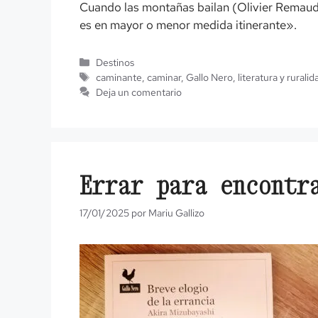
Cuando las montañas bailan (Olivier Remaud,
es en mayor o menor medida itinerante».
Categorías
Destinos
Etiquetas
caminante
,
caminar
,
Gallo Nero
,
literatura y ruralid
Deja un comentario
Errar para encontr
17/01/2025
por
Mariu Gallizo