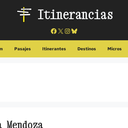
Itinerancias
Facebook
X
Instagram
Bluesky
m
Pasajes
Itinerantes
Destinos
Micros
a Mendoza