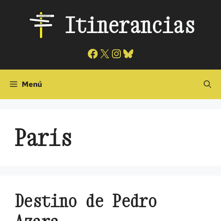
Saltar
Itinerancias
al
contenido
Facebook
X
Instagram
Bluesky
Menú
París
Destino de Pedro