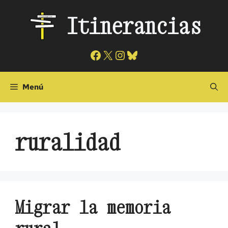
Saltar
Itinerancias
al
contenido
Facebook
X
Instagram
Bluesky
Menú
ruralidad
Migrar la memoria