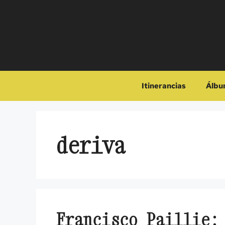
Saltar
al
contenido
Itinerancias
Álbu
deriva
Francisco Paillie: