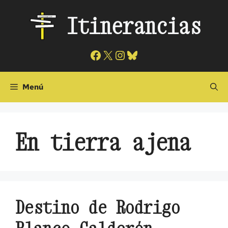
Saltar
Itinerancias
al
contenido
Facebook
X
Instagram
Bluesky
Menú
En tierra ajena
Destino de Rodrigo