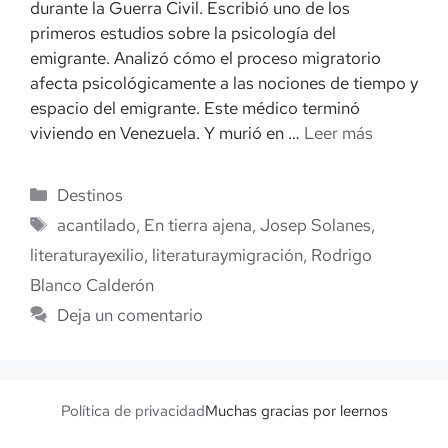
durante la Guerra Civil. Escribió uno de los
primeros estudios sobre la psicología del
emigrante. Analizó cómo el proceso migratorio
afecta psicológicamente a las nociones de tiempo y
espacio del emigrante. Este médico terminó
viviendo en Venezuela. Y murió en …
Leer más
Categorías
Destinos
Etiquetas
acantilado
,
En tierra ajena
,
Josep Solanes
,
literaturayexilio
,
literaturaymigración
,
Rodrigo
Blanco Calderón
Deja un comentario
Política de privacidad
Muchas gracias por leernos