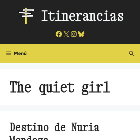
Saltar
Itinerancias
al
contenido
Facebook
X
Instagram
Bluesky
Menú
The quiet girl
Destino de Nuria