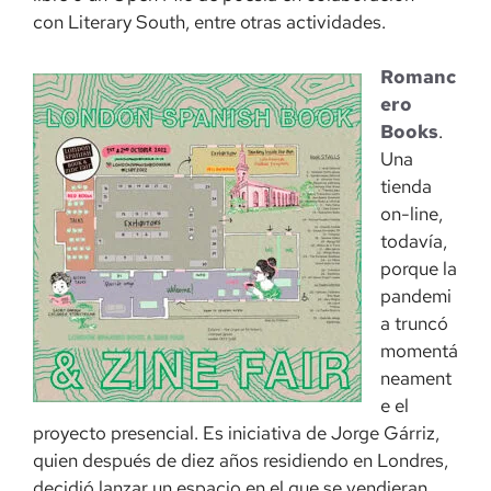
con Literary South, entre otras actividades.
Romanc
ero
Books
.
Una
tienda
on-line,
todavía,
porque la
pandemi
a truncó
momentá
neament
e el
proyecto presencial. Es iniciativa de Jorge Gárriz,
quien después de diez años residiendo en Londres,
decidió lanzar un espacio en el que se vendieran