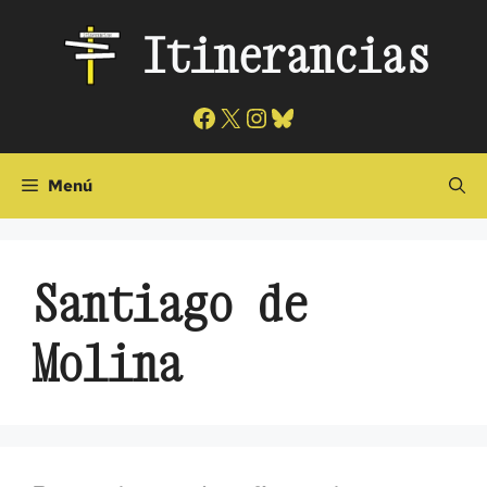
Saltar
Itinerancias
al
contenido
Facebook
X
Instagram
Bluesky
Menú
Santiago de
Molina