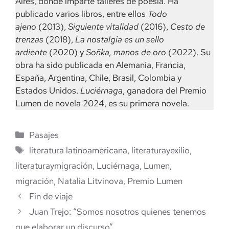
Aires, donde imparte talleres de poesía. Ha
publicado varios libros, entre ellos
Todo
ajeno
(2013),
Siguiente vitalidad
(2016),
Cesto de
trenzas
(2018),
La nostalgia es un sello
ardiente
(2020) y
Soñka, manos de oro
(2022). Su
obra ha sido publicada en Alemania, Francia,
España, Argentina, Chile, Brasil, Colombia y
Estados Unidos.
Luciérnaga
, ganadora del Premio
Lumen de novela 2024, es su primera novela.
Categorías
Pasajes
Etiquetas
literatura latinoamericana
,
literaturayexilio
,
literaturaymigración
,
Luciérnaga
,
Lumen
,
migración
,
Natalia Litvinova
,
Premio Lumen
Fin de viaje
Juan Trejo: “Somos nosotros quienes tenemos
que elaborar un discurso”