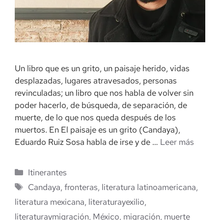
Un libro que es un grito, un paisaje herido, vidas
desplazadas, lugares atravesados, personas
revinculadas; un libro que nos habla de volver sin
poder hacerlo, de búsqueda, de separación, de
muerte, de lo que nos queda después de los
muertos. En El paisaje es un grito (Candaya),
Eduardo Ruiz Sosa habla de irse y de …
Leer más
Categorías
Itinerantes
Etiquetas
Candaya
,
fronteras
,
literatura latinoamericana
,
literatura mexicana
,
literaturayexilio
,
literaturaymigración
,
México
,
migración
,
muerte