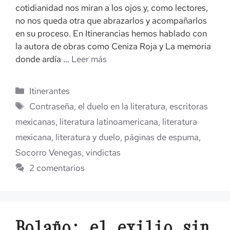
cotidianidad nos miran a los ojos y, como lectores,
no nos queda otra que abrazarlos y acompañarlos
en su proceso. En Itinerancias hemos hablado con
la autora de obras como Ceniza Roja y La memoria
donde ardía …
Leer más
Categorías
Itinerantes
Etiquetas
Contraseña
,
el duelo en la literatura
,
escritoras
mexicanas
,
literatura latinoamericana
,
literatura
mexicana
,
literatura y duelo
,
páginas de espuma
,
Socorro Venegas
,
vindictas
2 comentarios
Bolaño: el exilio sin